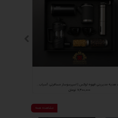
ست هدیه مدیریتی قهوه لوکس | اسپرسوساز مسافرتی، آسیاب قهوه Unique Life، فلاسک Enjoy و فرنچ پرس
۷,۴۰۰,۰۰۰ تومان
مشاهده همه