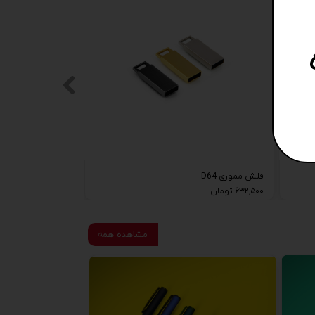
فلش مموری D64
۶۳۲,۵۰۰ تومان
مشاهده همه