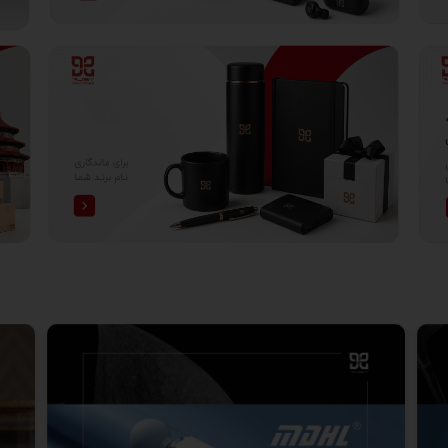
سک دستی جودون کتان 400 گرم
ساک دستی متقال 340 گرم
ساک دستی پارچه‌ای