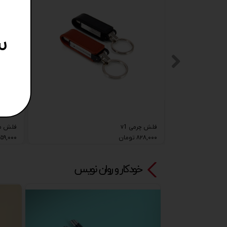
س
فلش چرمی v1
فلش ممو
۸۲۸,۰۰۰ تومان
۷۵۹,۰۰۰ توما
خودکار و روان نویس​​​​​​​