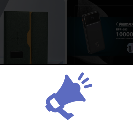
 اورجینال ریمکس | REMAX RPP-683
ومان
۶,۳۰۰,۰۰۰ تومان