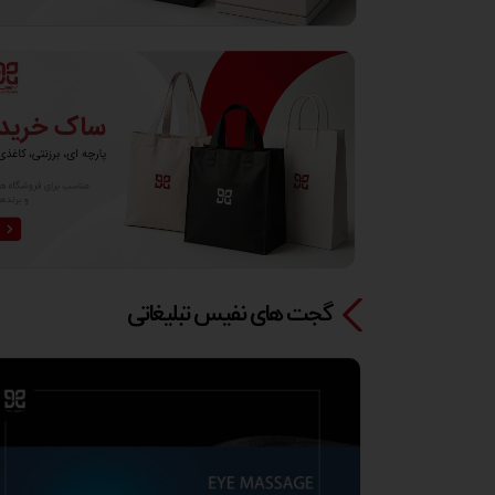
گجت های نفیس تبلیغاتی