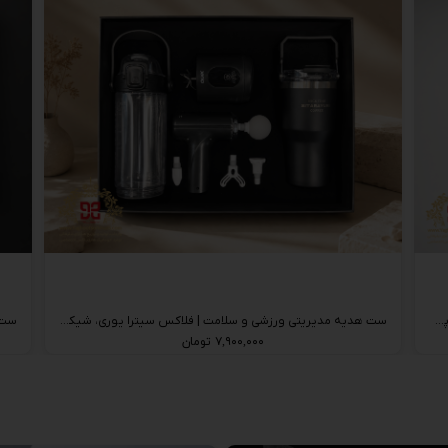
ست هدیه مدیریتی خودروC35 | جارو شارژی دمنده و مکنده، پمپ باد MDHL و پیچ‌گوشتی شارژی MDHL
ست هدیه مدیریتی ورزشی و سلامت | فلاکس سیترا یوری، شیکر و ماساژور تفنگی
۷,۹۰۰,۰۰۰ تومان