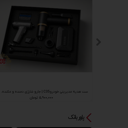
ست هدیه مدیریتی ابزار C36| پمپ باد شارژی MDHL و پیچ‌گوشتی شارژی MDHL با هاردباکس اختصاصی
۵,۹۰۰,۰۰۰ تومان
پاور بانک