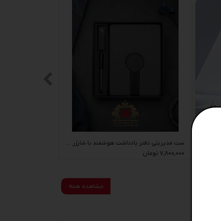
دفتر یادداشت هوشمند پاوربانک‌دار با شارژ وایرلس و نمایشگر دیجیتال
ست مدیریتی دفتر یادداشت هوشمند با شارژر وایرلس و خودکار
۷,۸۰۰,۰۰۰ تومان
مشاهده همه