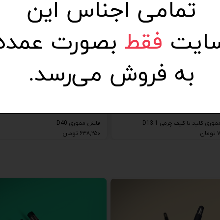
تمامی اجناس این
ایت
فقط
بصورت عمده
به فروش می‌رسد.
ری کلید با کیف چرمی D13.1
فلش مموری D40
ن
۶۳۸,۲۵۰ تومان