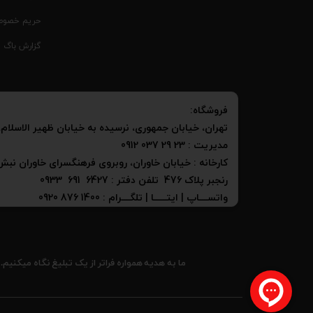
حریم خصوص
گزارش باگ
فروشگاه:
​​​​​​​تهران، خیابان جمهوری، نرسیده به خیابان ظهیر الاسلام، 
مدیریت : 23 29 037 0912
کارخانه : خیابان خاوران، روبروی فرهنگسرای خاوران نب
رنجبر پلاک 476 تلفن دفتر : 6427 691 0933
واتســــاپ | ایتــــــا | تلگــــرام : 1400 876 0920​​​​​​​
​​ما به هدیه همواره فراتر از یک تبلیغ نگاه می