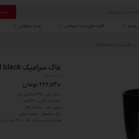
جستج
 هدیه
گجت های جدید تبلیغاتی
هدایا تبلیغاتی
دیریتی
ماگ و لیوان
ست نمایشگاهی
ماگ سرامیک full black
ریش تراش
کیف
ماگ سرامیک full black
خودکار تبلیغاتی
کد محصول:
خودکار جفت آلومینیومی
۲۲۶,۵۴۰ تومان
خودکار نفیس تکی
سایز چاپ : 5*5 سانتی متر
خودکار جفت
تعداد در کارتن : 36 عدد
خودکار تک آلومینیومی
روش چاپ : سیلک uv
رنگ محصول : تمام مشکی
خودکار 3 تایی
هزینه چاپ سیلک uv ـ 300 عدد یک رنگ یک طرف
ساک دستی
ساک دستی برزنتی