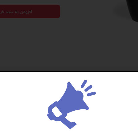
سک دستی جودون کتان 400 گرم
افزودن به سبد خر
ساک دستی متقال 340 گرم
ساک دستی پارچه‌ای