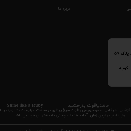
ی
درباره ما
پلاک 57
ش کوچه
​​مانندیاقوت بدرخشید Shine like a Ruby
کنیم. آژانس تبلیغاتی تمام سرویس یاقوت سرخ پيشرو در صنعت تبلیغات ، همواره در
هزینه در بهترین زمان ، آماده خدمات رسانی به مشتریان خود می باشد.