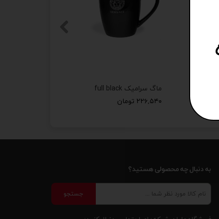
ست لیوان تبلیغاتی با چاپ اختصاصی کد 125
ماگ سرامیک full black
۲۲۶,۵۴۰ تومان
به دنبال چه محصولی هستید؟
جستجو