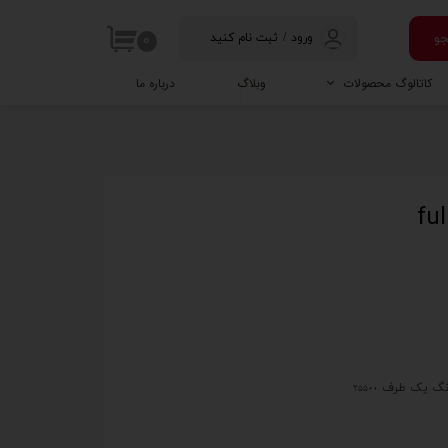
و
ورود
/
ثبت نام کنید
۰
حساب کاربری
کاتالوگ محصولات
وبلاگ
درباره ما
من
جعبه ابزار
تغییر گذر واژه
ماساژور
سفارشات
خروج از حساب
کاربری
25500