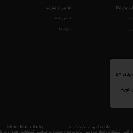
رداندن کالا
قوانین و مقررات
ده
تماس با ما
ی
درباره ما
پلاک 57
ش کوچه
​​مانندیاقوت بدرخشید Shine like a Ruby
کنیم. آژانس تبلیغاتی تمام سرویس یاقوت سرخ پيشرو در صنعت تبلیغات ، همواره در