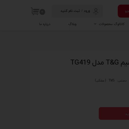
و
ورود
/
ثبت نام کنید
۰
حساب کاربری
کاتالوگ محصولات
وبلاگ
درباره ما
من
جعبه ابزار
تغییر گذر واژه
ماساژور
سفارشات
TG419
خروج از حساب
کاربری
TW (مشکی)
ید