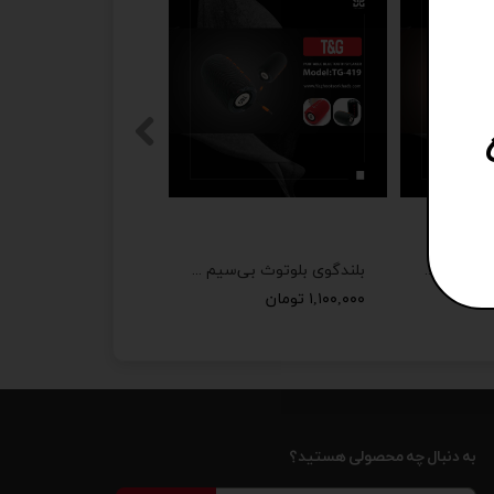
اسپیکر بلوتوثی مدل G04 Pro
بلندگوی بلوتوث بی‌سیم T&G مدل TG419
۱,۱۰۰,۰۰۰ تومان
به دنبال چه محصولی هستید؟