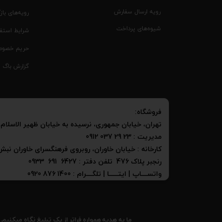
رویه ارسال سفارش
رویه‌های بازگ
شیوه‌های پرداخت
شرایط استفا
حریم خصوص
گزارش باگ
فروشگاه:
​​​​​​​تهران، خیابان جمهوری، نرسیده به خیابان ظهیر الاسلام، 
مدیریت : 23 29 037 0912
کارخانه : خیابان خاوران، روبروی فرهنگسرای خاوران نب
رنجبر پلاک 476 تلفن دفتر : 6427 691 0933
واتســــاپ | ایتــــــا | تلگــــرام : 1400 876 0920​​​​​​​
​​ما به هدیه همواره فراتر از یک تبلیغ نگاه می