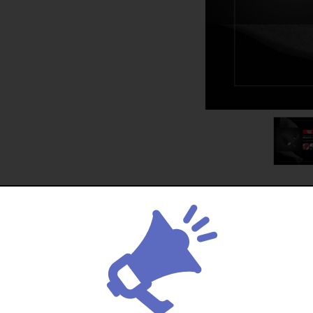
سک دستی جودون کتان 400 گرم
ساک دستی متقال 340 گرم
ساک دستی پارچه‌ای