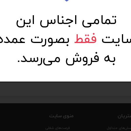
تمامی اجناس این
ایت
فقط
بصورت عمده
به فروش می‌رسد.
MD
اسپیکر New Rixing :NR-195
۲,۳۰۰,۰۰۰ تومان
۹۷۰,۰۰۰ تومان
تریان
منوی سایت
سش‌های متداول
فرصت‌های شغلی