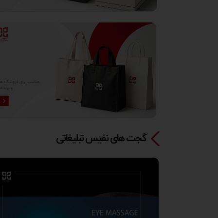
گجت های نفیس تبلیغاتی