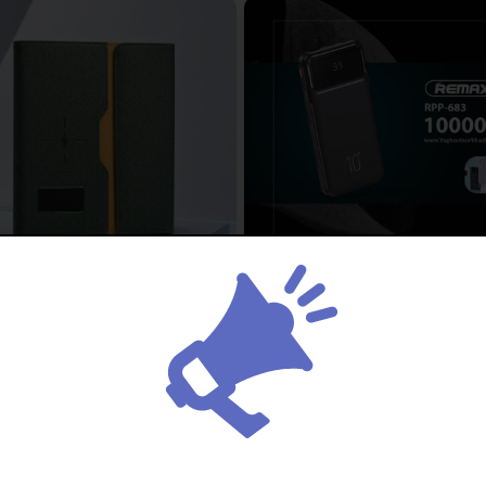
 اورجینال ریمکس | REMAX RPP-683
ومان
۶,۳۰۰,۰۰۰ تومان