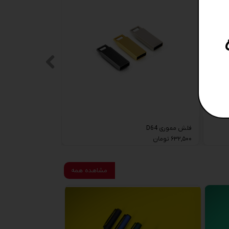
فلش مموری D64
۶۳۲,۵۰۰ تومان
مشاهده همه