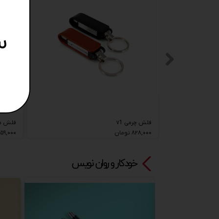
س
فلش چرمی v1
فلش ممو
۸۲۸,۰۰۰ تومان
۷۵۹,۰۰۰ توما
خودکار و روان نویس​​​​​​​