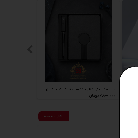
دفتر یادداشت هوشمند پاوربانک‌دار با شارژ وایرلس و نمایشگر دیجیتال
ست مدیریتی دفتر یادداشت هوشمند با شارژر وایرلس و خودکار
۷,۸۰۰,۰۰۰ تومان
مشاهده همه