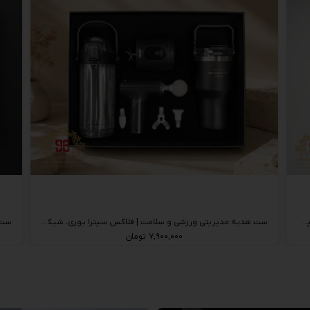
ست هدیه مدیریتی خودروC35 | جارو شارژی دمنده و مکنده، پمپ باد MDHL و پیچ‌گوشتی شارژی MDHL
ست هدیه مدیریتی ورزشی و سلامت | فلاکس سیترا یوری، شیکر و ماساژور تفنگی
۷,۹۰۰,۰۰۰ تومان