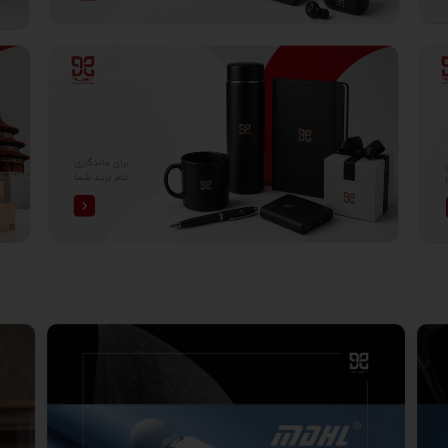
سک دستی جودون کتان 400 گرم
ساک دستی متقال 340 گرم
ساک دستی پارچه‌ای