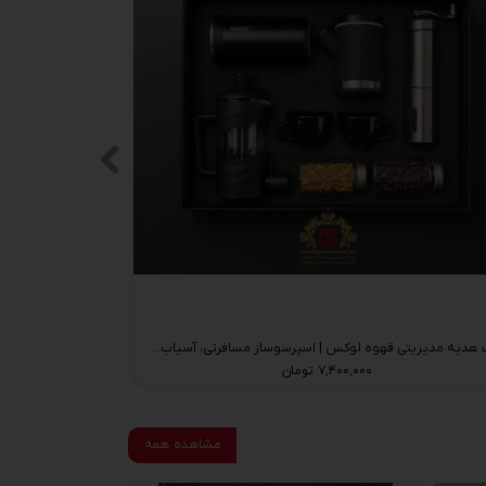
ست هدیه مدیریتی قهوه لوکس | اسپرسوساز مسافرتی، آسیاب قهوه Unique Life، فلاسک Enjoy و فرنچ پرس
۷,۴۰۰,۰۰۰ تومان
مشاهده همه