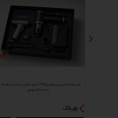
ست هدیه مدیریتی ابزار C36| پمپ باد شارژی MDHL و پیچ‌گوشتی شارژی MDHL با هاردباکس اختصاصی
۵,۹۰۰,۰۰۰ تومان
پاور بانک